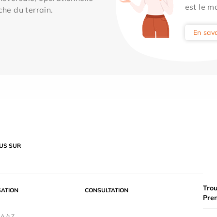
est le m
che du terrain.
En savo
US SUR
Trou
SATION
CONSULTATION
Pre
 A à Z