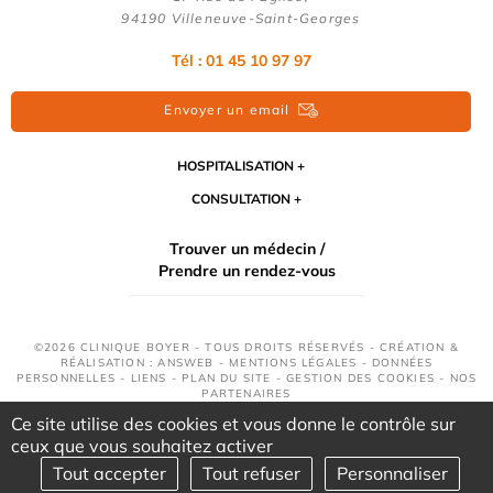
94190 Villeneuve-Saint-Georges
Tél : 01 45 10 97 97
Envoyer un email
HOSPITALISATION
CONSULTATION
Trouver un médecin /
Prendre un rendez-vous
©2026 CLINIQUE BOYER - TOUS DROITS RÉSERVÉS - CRÉATION &
RÉALISATION : ANSWEB -
MENTIONS LÉGALES
-
DONNÉES
PERSONNELLES
-
LIENS
-
PLAN DU SITE
-
GESTION DES COOKIES
-
NOS
PARTENAIRES
Ce site utilise des cookies et vous donne le contrôle sur
ceux que vous souhaitez activer
Tout accepter
Tout refuser
Personnaliser