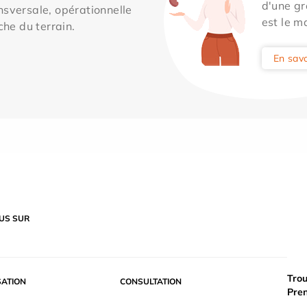
d'une gr
sversale, opérationnelle
est le m
che du terrain.
En savo
US SUR
Trou
SATION
CONSULTATION
Pre