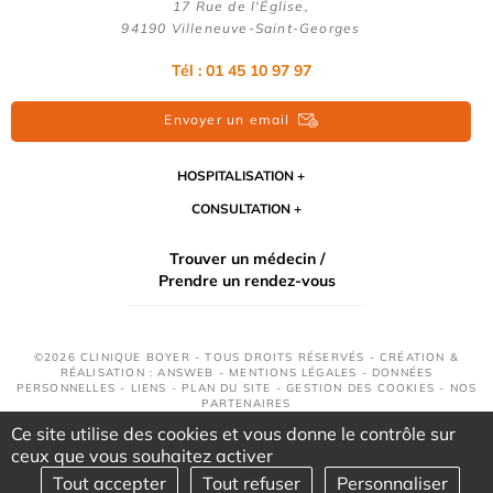
17 Rue de l'Église,
94190 Villeneuve-Saint-Georges
Tél : 01 45 10 97 97
Envoyer un email
HOSPITALISATION
CONSULTATION
Trouver un médecin /
Prendre un rendez-vous
©2026 CLINIQUE BOYER - TOUS DROITS RÉSERVÉS - CRÉATION &
RÉALISATION : ANSWEB -
MENTIONS LÉGALES
-
DONNÉES
PERSONNELLES
-
LIENS
-
PLAN DU SITE
-
GESTION DES COOKIES
-
NOS
PARTENAIRES
Ce site utilise des cookies et vous donne le contrôle sur
ceux que vous souhaitez activer
Tout accepter
Tout refuser
Personnaliser